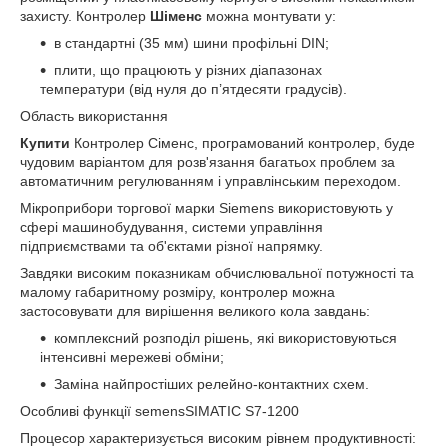
захисту. Контролер
Шіменс
можна монтувати у:
в стандартні (35 мм) шини профільні DIN;
плити, що працюють у різних діапазонах
температури (від нуля до п’ятдесяти градусів).
Область використання
Купити
Контролер Сіменс, програмований контролер, буде
чудовим варіантом для розв'язання багатьох проблем за
автоматичним регулюванням і управлінським переходом.
Мікроприбори торгової марки Siemens використовують у
сфері машинобудування, системи управління
підприємствами та об'єктами різної напрямку.
Завдяки високим показникам обчислювальної потужності та
малому габаритному розміру, контролер можна
застосовувати для вирішення великого кола завдань:
комплексний розподіл рішень, які використовуються
інтенсивні мережеві обміни;
Заміна найпростіших релейно-контактних схем.
Особливі функції semensSIMATIC S7-1200
Процесор характеризується високим рівнем продуктивності: