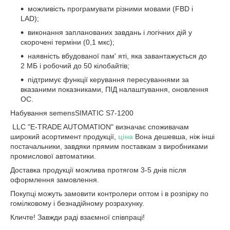
можливість програмувати різними мовами (FBD і
LAD);
виконання запланованих завдань і логічних дій у
скорочені терміни (0,1 мкс);
наявність вбудованої пам' яті, яка завантажується до
2 МБ і робочий до 50 кілобайтів;
підтримує функції керування пересуваннями за
вказаними показниками, ПІД налаштування, оновлення
ОС.
Набування semensSIMATIC S7-1200
LLC "E-TRADE AUTOMATION" визначає споживачам
широкий асортимент продукції,
ціна
Вона дешевша, ніж інші
постачальники, завдяки прямим поставкам з виробниками
промислової автоматики.
Доставка продукції можлива протягом 3-5 днів після
оформлення замовлення.
Покупці можуть замовити контролери оптом і в розпірку по
гомілковому і безнадійному розрахунку.
Кличте! Завжди раді взаємної співпраці!