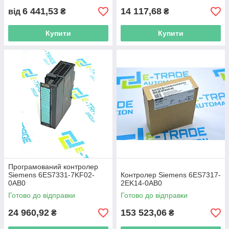
6 441,53
14 117,68
від
₴
₴
Купити
Купити
Програмований контролер
Siemens 6ES7331-7KF02-
Контролер Siemens 6ES7317-
0AB0
2EK14-0AB0
Готово до відправки
Готово до відправки
24 960,92
153 523,06
₴
₴