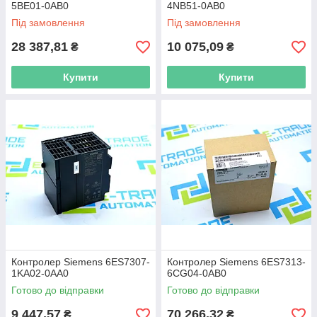
5BE01-0AB0
4NB51-0AB0
Під замовлення
Під замовлення
28 387,81
10 075,09
₴
₴
Купити
Купити
Контролер Siemens 6ES7307-
Контролер Siemens 6ES7313-
1KA02-0AA0
6CG04-0AB0
Готово до відправки
Готово до відправки
9 447,57
70 266,32
₴
₴