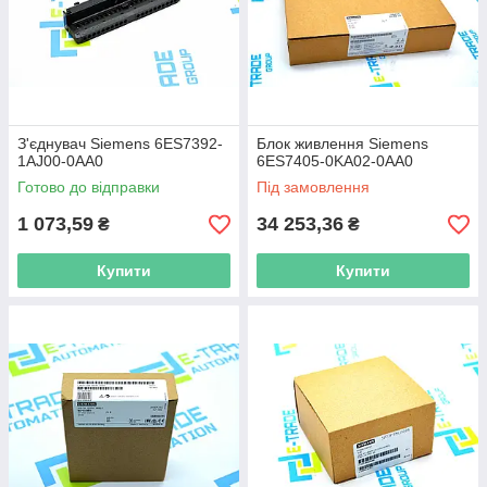
З'єднувач Siemens 6ES7392-
Блок живлення Siemens
1AJ00-0AA0
6ES7405-0KA02-0AA0
Готово до відправки
Під замовлення
1 073,59
34 253,36
₴
₴
Купити
Купити