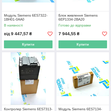
Модуль Siemens 6ES7322-
Блок живлення Siemens
1BH01-0AA0
6EP1334-2BA20
В наявності
Готово до відправки
9 447,57
7 944,55
від
₴
₴
Купити
Купити
Контролер Siemens 6ES7313-
Модуль Siemens 6ES7134-