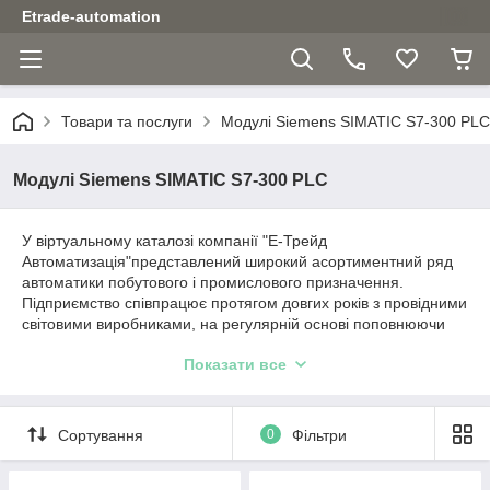
Etrade-automation
Товари та послуги
Модулі Siemens SIMATIC S7-300 PLC
Модулі Siemens SIMATIC S7-300 PLC
У віртуальному каталозі компанії "Е-Трейд
Автоматизація"представлений широкий асортиментний ряд
автоматики побутового і промислового призначення.
Підприємство співпрацює протягом довгих років з провідними
світовими виробниками, на регулярній основі поповнюючи
сучасними моделями асортимент товарів.
Модулі Siemens
Показати все
SIMATIC
, а також безліч інших приладів, на яких зупинимося
докладніше представлені на сторінках онлайн-ресурсу.
Кваліфіковані менеджери ресурсу завжди готові прийти на
допомогу покупця, відповісти на всі питання.
Сортування
0
Фільтри