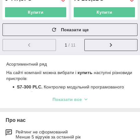
Купити
Купити
Показати ще
1
/ 11
Асортиментний ряд
На сайті компанії можна вибрати і
купить
наступні різновиди
пристроїв:
S7-300 PLC.
Контролер модульний програмованого
типу, який призначається для керування в
автоматичному режимі;
Показати все
6ES7322-1BH01-0AA0
. Модулі виводу сигналів
дискретного типу для гальванічного розділення мереж
(внутрішніх і зовнішніх);
Про нас
6ES7314-6EH04-0AB
. Програмований контролер
Рейтинг не сформований
логічного виду застосовується для створення систем
Менше 5 відгуків за останній рік
автоматизації низького і середнього типу складності;