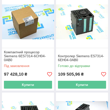
Компактний процесор
Siemens 6ES7314-6CH04-
Контролер Siemens ES7314-
0AB0
6EH04-0AB0
Під замовлення
Готово до відправки
97 428,10
109 505,96
₴
₴
Купити
Купити