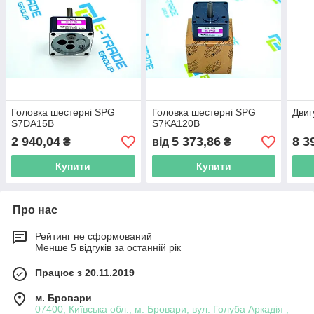
Головка шестерні SPG
Головка шестерні SPG
Дви
S7DA15B
S7KA120B
2 940,04
5 373,86
8 3
₴
від
₴
Купити
Купити
Про нас
Рейтинг не сформований
Менше 5 відгуків за останній рік
Працює з 20.11.2019
м. Бровари
07400, Київська обл., м. Бровари, вул. Голуба Аркадія ,