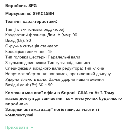
Виробник: SPG
Маркування: S9KC15BH
Технічні характеристики:
Тип [Тільки головка редуктора]:
Квадратний фланець Дим. А (мм): 90
Вихід (Вт): 90
Окружна ситуація стандарт
Коефіцієнт зниження: 15
Тип головки шестерні Паралельні вали
З кулькопідшипником Тип кулькопідшипника
Специфікація вихідного вала редуктора: Тип ключа
Напрямок обертання: напрямок, протилежний двигуну
Ударна в'язкість вала: Важке ударне навантаження
Вихідні дані: (Вт) 60 ~ 90
Компанія має свої офіси в Європі, США та Азії. Тому
маємо доступ до запчастин і комплектуючих будь-якого
виробника.
Завдяки автоматизації логістики, запчастин і
комплектуючі
Приховати