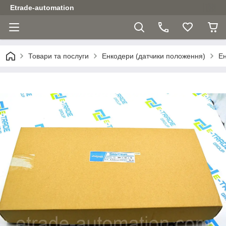
Etrade-automation
Товари та послуги
Енкодери (датчики положення)
Е