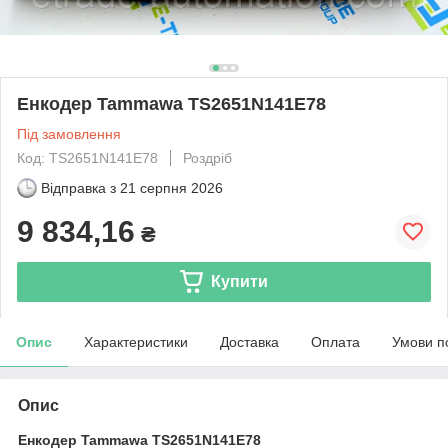
Енкодер Tammawa TS2651N141E78
Під замовлення
Код: TS2651N141E78
Роздріб
Відправка з
21 серпня 2026
9 834,16
₴
Купити
Опис
Характеристики
Доставка
Оплата
Умови п
Опис
Енкодер Tammawa TS2651N141E78