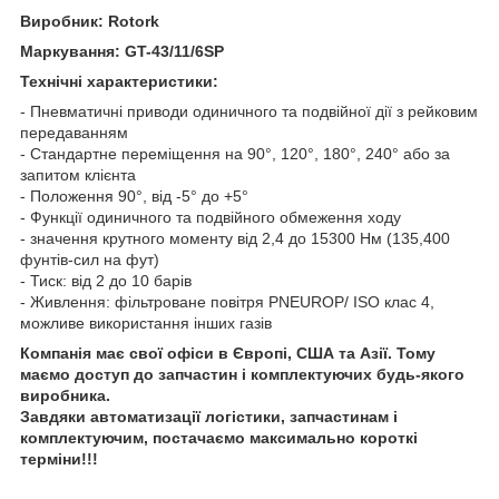
Виробник: Rotork
Маркування: GT-43/11/6SP
Технічні характеристики:
- Пневматичні приводи одиничного та подвійної дії з рейковим
передаванням
- Стандартне переміщення на 90°, 120°, 180°, 240° або за
запитом клієнта
- Положення 90°, від -5° до +5°
- Функції одиничного та подвійного обмеження ходу
- значення крутного моменту від 2,4 до 15300 Нм (135,400
фунтів-сил на фут)
- Тиск: від 2 до 10 барів
- Живлення: фільтроване повітря PNEUROP/ ISO клас 4,
можливе використання інших газів
Компанія має свої офіси в Європі, США та Азії. Тому
маємо доступ до запчастин і комплектуючих будь-якого
виробника.
Завдяки автоматизації логістики, запчастинам і
комплектуючим, постачаємо максимально короткі
терміни!!!