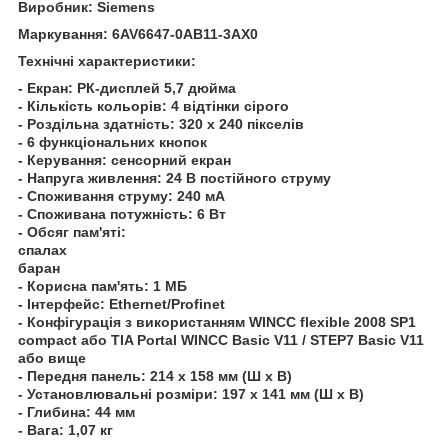
Виробник:
Siemens
Маркування: 6AV6647-0AB11-3AX0
Технічні характеристики:
- Екран: РК-дисплей 5,7 дюйма
- Кількість кольорів: 4 відтінки сірого
- Роздільна здатність: 320 х 240 пікселів
- 6 функціональних кнопок
- Керування: сенсорний екран
- Напруга живлення: 24 В постійного струму
- Споживання струму: 240 мА
- Споживана потужність: 6 Вт
- Обсяг пам'яті:
спалах
баран
- Корисна пам'ять: 1 МБ
- Інтерфейс: Ethernet/Profinet
- Конфігурація з використанням WINCC flexible 2008 SP1
compact або TIA Portal WINCC Basic V11 / STEP7 Basic V11
або вище
- Передня панель: 214 x 158 мм (Ш x В)
- Установлювальні розміри: 197 x 141 мм (Ш x В)
- Глибина: 44 мм
- Вага: 1,07 кг