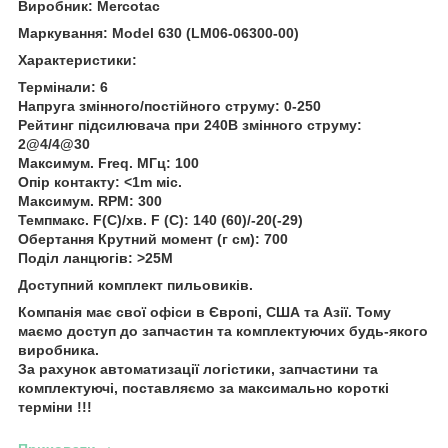
Виробник: Mercotac
Маркування: Model 630 (LM06-06300-00)
Характеристики:
Термінали: 6
Напруга змінного/постійного струму: 0-250
Рейтинг підсилювача при 240В змінного струму:
2@4/4@30
Максимум. Freq. МГц: 100
Опір контакту: <1m міс.
Максимум. RPM: 300
Темпмакс. F(C)/хв. F (C): 140 (60)/-20(-29)
Обертання Крутний момент (г см): 700
Поділ ланцюгів: >25M
Доступний комплект пильовиків.
Компанія має свої офіси в Європі, США та Азії. Тому
маємо доступ до запчастин та комплектуючих будь-якого
виробника.
За рахунок автоматизації логістики, запчастини та
комплектуючі, поставляємо за максимально короткі
терміни !!!