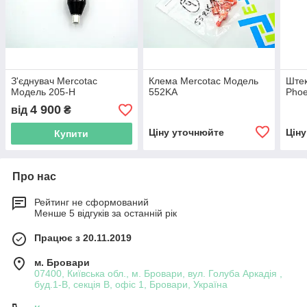
З'єднувач Mercotac
Клема Mercotac Модель
Штек
Модель 205-H
552KA
Phoe
4 900
від
₴
Ціну уточнюйте
Цін
Купити
Про нас
Рейтинг не сформований
Менше 5 відгуків за останній рік
Працює з 20.11.2019
м. Бровари
07400, Київська обл., м. Бровари, вул. Голуба Аркадія ,
буд.1-В, секція В, офіс 1, Бровари, Україна