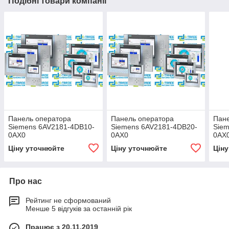
Подібні товари компанії
Панель оператора
Панель оператора
Пане
Siemens 6AV2181-4DB10-
Siemens 6AV2181-4DB20-
Sie
0AX0
0AX0
0AX
Ціну уточнюйте
Ціну уточнюйте
Цін
Про нас
Рейтинг не сформований
Менше 5 відгуків за останній рік
Працює з 20.11.2019