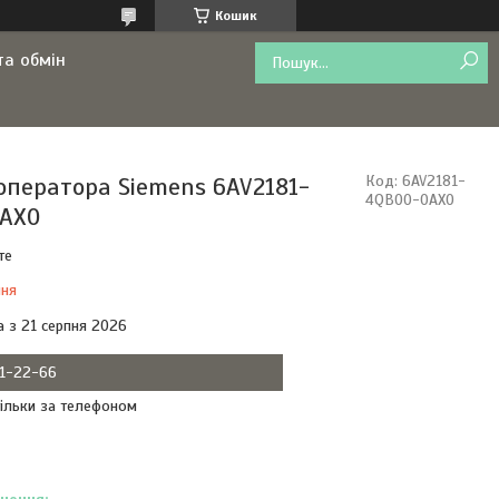
Кошик
та обмін
оператора Siemens 6AV2181-
Код:
6AV2181-
4QB00-0AX0
AX0
те
ння
а з 21 серпня 2026
11-22-66
ільки за телефоном