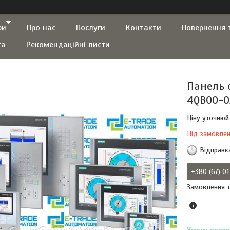
ри
Про нас
Послуги
Контакти
Повернення 
та
Рекомендаційні листи
Панель 
4QB00-0
Ціну уточнюй
Під замовле
Відправк
+380 (67) 0
Замовлення т