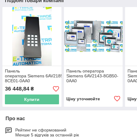
Подібні товари компанії
Панель
Панель оператора
Пане
оператора Siemens 6AV2185-
Siemens 6AV2143-8GB50-
Sie
8CE01-0AA0
0AA0
0AA
36 448,84
₴
Ціну уточнюйте
Цін
Купити
Про нас
Рейтинг не сформований
Менше 5 відгуків за останній рік