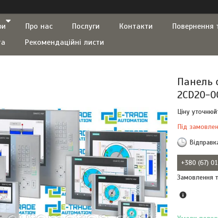
ри
Про нас
Послуги
Контакти
Повернення 
та
Рекомендаційні листи
Панель 
2CD20-0
Ціну уточнюй
Під замовле
Відправк
+380 (67) 0
Замовлення т