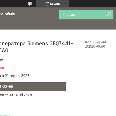
Кошик
та обмін
оператора Siemens 6BQ3441-
Код:
6BQ3441-
2CD20-0CA0
CA0
те
ння
а з 21 серпня 2026
11-22-66
ільки за телефоном