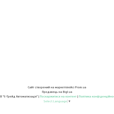
Сайт створений на маркетплейсі
Prom.ua
Продавець на Bigl.ua
ТОВ "Є-Трейд Автоматизація" |
Поскаржитися на контент
|
Політика конфіденційнос
Select Language
▼