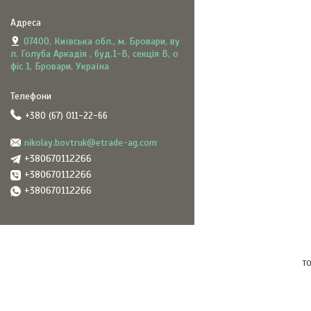
07400, Київська обл., м. Бровари, ву
л. Голуба Аркадія , буд.1-В, секція В, о
фіс 1, Бровари, Україна
+380 (67) 011-22-66
nikolay.bovtruk@etrade-ag.com
+380670112266
+380670112266
+380670112266