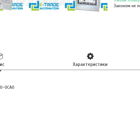
Законом не п
ис
Характеристики
20-0CA0