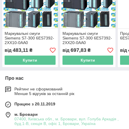
Маркувальні смуги
Маркувальні смуги
Прод
Siemens S7-300 6ES7392-
Siemens S7-300 6ES7392-
6ES
2XX10-0AA0
2XX20-0AA0
483,11
697,83
від
₴
від
₴
від
Купити
Купити
Про нас
Рейтинг не сформований
Менше 5 відгуків за останній рік
Працює з 20.11.2019
м. Бровари
07400, Київська обл., м. Бровари, вул. Голуба Аркадія ,
буд.1-В, секція В, офіс 1, Бровари, Україна