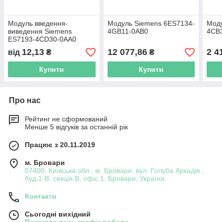
Модуль введення-
Модуль Siemens 6ES7134-
Моду
виведення Siemens
4GB11-0AB0
4CB
ES7193-4CD30-0AA0
12,13
12 077,86
2 4
від
₴
₴
Купити
Купити
Про нас
Рейтинг не сформований
Менше 5 відгуків за останній рік
Працює з 20.11.2019
м. Бровари
07400, Київська обл., м. Бровари, вул. Голуба Аркадія ,
буд.1-В, секція В, офіс 1, Бровари, Україна
Контакти
Сьогодні вихідний