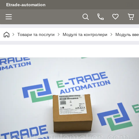
Etrade-automation
Товари та послуги
Модулі та контролери
Модуль вв