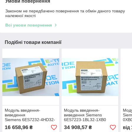
Умови повернення
Законом не передбачено повернення та обмін даного товару
належної якості
Всі умови повернення
Подібні товари компанії
Модуль введення-
Модуль введення-
Мод
виведення
виведення Siemens
Sie
Siemens 6ES7232-4HD32-
6ES7223-1BL32-1XB0
0XB
0XB0
16 658,96
34 908,57
₴
₴
від