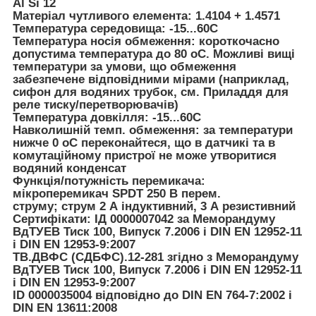
Al Si 12
Матеріал чутливого елемента: 1.4104 + 1.4571
Температура середовища: -15...60C
Температура носія обмеження: короткочасно
допустима температура до 80 oC. Можливі вищі
температури за умови, що обмеження
забезпечене відповідними мірами (наприклад,
сифон для водяних трубок, см. Приладдя для
реле тиску/перетворювачів)
Температура довкілля: -15...60C
Навколишній темп. обмеження: за температури
нижче 0 oC переконайтеся, що в датчикі та в
комутаційному пристрої не може утворитися
водяний конденсат
Функція/потужність перемикача:
мікроперемикач SPDT 250 В перем.
струму; струм 2 А індуктивний, 3 А резистивний
Сертифікати: ІД 0000007042 за Меморандуму
ВдТУЕВ Тиск 100, Випуск 7.2006 і DIN EN 12952-11
і DIN EN 12953-9:2007
ТВ.ДВФС (СДБФС).12-281 згідно з Меморандуму
ВдТУЕВ Тиск 100, Випуск 7.2006 і DIN EN 12952-11
і DIN EN 12953-9:2007
ID 0000035004 відповідно до DIN EN 764-7:2002 і
DIN EN 13611:2008