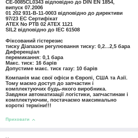
CE-0085CL0343 відповідно до DIN EN 1854,
випуск 07.2006
01 202 931-B-11-0003 відповідно до директиви
97/23 EC Сертифікат
ATEX No PTB 02 ATEX 1121
SIL2 відповідно до IEC 61508
Фіксований гістерезис
тиску Діапазон регулювання тиску: 0,2...2,5 бара
Диференціал
перемикання: 0,1 бара
Макс. тиск: 16 барів
Допустиме макс. тиск газу: 10 барів
Компанія має свої офіси в Європі, США та Азії.
Тому маємо доступ до запчастин і
комплектуючих будь-якого виробника.
Завдяки автоматизації логістики, запчастинам і
комплектуючим, постачаємо максимально
короткі терміни!!!
Приховати