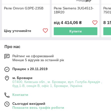
Реле Omron G3PE-235B
Реле Siemens 3UG4513-
Реле
1BR20
750
4 414,06
8 1
від
₴
Ціну уточнюйте
Купити
Про нас
Рейтинг не сформований
Менше 5 відгуків за останній рік
Працює з 20.11.2019
м. Бровари
07400, Київська обл., м. Бровари, вул. Голуба Аркадія ,
буд.1-В, секція В, офіс 1, Бровари, Україна
Контакти
Сьогодні вихідний
Показати весь графік роботи