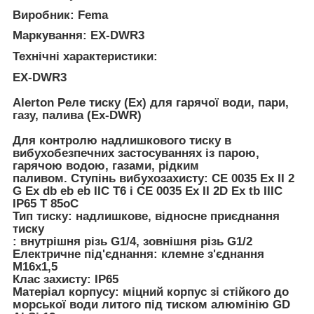
Виробник: Fema
Маркування: EX-DWR3
Технічні характеристики:
EX-DWR3
Alerton Реле тиску (Ex) для гарячої води, пари,
газу, палива (Ex-DWR)
Для контролю надлишкового тиску в
вибухобезпечних застосуваннях із парою,
гарячою водою, газами, рідким
паливом. Ступінь вибухозахисту: CE 0035 Ex II 2
G Ex db eb eb IIC T6 і CE 0035 Ex II 2D Ex tb IIIC
IP65 T 85oC
Тип тиску: надлишкове, відносне приєднання
тиску
: внутрішня різь G1/4, зовнішня різь G1/2
Електричне під'єднання: клемне з'єднання
M16x1,5
Клас захисту: IP65
Матеріал корпусу: міцний корпус зі стійкого до
морської води литого під тиском алюмінію GD