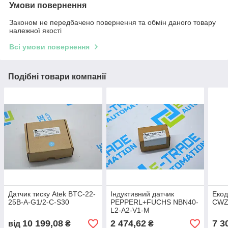
Умови повернення
Законом не передбачено повернення та обмін даного товару
належної якості
Всі умови повернення
Подібні товари компанії
Датчик тиску Atek BTC-22-
Індуктивний датчик
Еко
25B-A-G1/2-C-S30
PEPPERL+FUCHS NBN40-
CWZ
L2-A2-V1-M
10 199,08
2 474,62
7 3
від
₴
₴