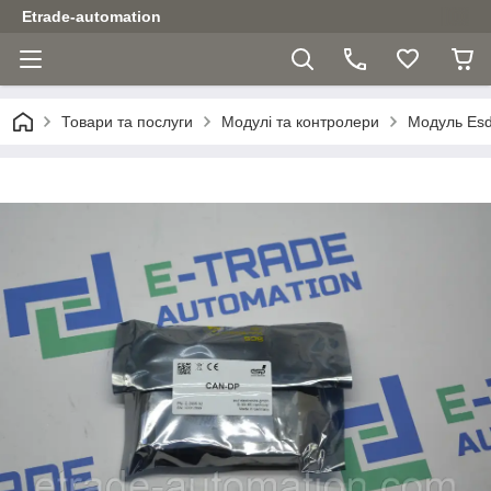
Etrade-automation
Товари та послуги
Модулі та контролери
Модуль Es