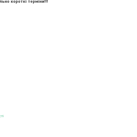
ьно короткі терміни!!!
ті