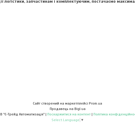
ї логістики, запчастинам і комплектуючим, постачаємо максимал
Сайт створений на маркетплейсі
Prom.ua
Продавець на Bigl.ua
ТОВ "Є-Трейд Автоматизація" |
Поскаржитися на контент
|
Політика конфіденційнос
Select Language
▼