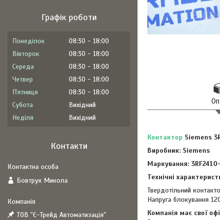
Графік роботи
Понеділок
08:30
18:00
Вівторок
08:30
18:00
Середа
08:30
18:00
Четвер
08:30
18:00
Пʼятниця
08:30
18:00
Оп
Субота
Вихідний
Неділя
Вихідний
Контактор
Siemens 3
Контакти
Виробник: Siemens
Маркування: 3RF2410
Технічні характерист
Бовтрук Микола
Твердотільний контакто
Напруга блокування 12
Компанія має свої оф
ТОВ "Є-Трейд Автоматизація"