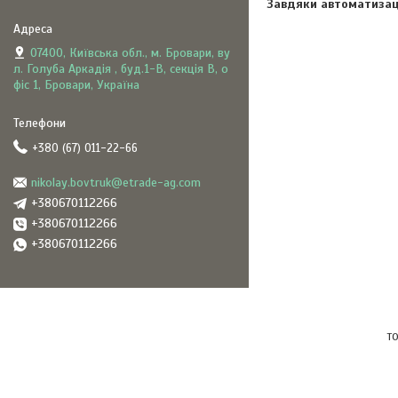
Завдяки автоматизаці
07400, Київська обл., м. Бровари, ву
л. Голуба Аркадія , буд.1-В, секція В, о
фіс 1, Бровари, Україна
+380 (67) 011-22-66
nikolay.bovtruk@etrade-ag.com
+380670112266
+380670112266
+380670112266