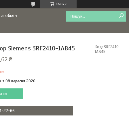
Кошик
та обмін
ор Siemens 3RF2410-1AB45
Код:
3RF2410-
1AB45
,62 ₴
ння
а з 08 вересня 2026
ити
11-22-66