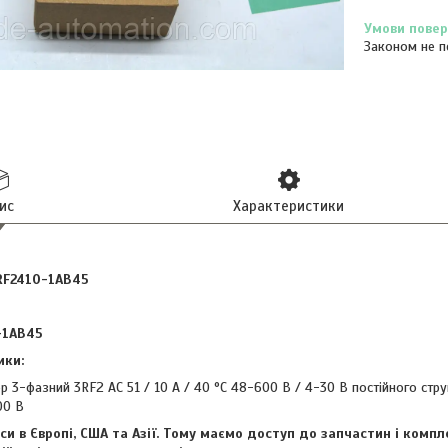
Законом не п
ис
Характеристики
RF2410-1AB45
-1AB45
ики:
р 3-фазний 3RF2 AC 51 / 10 A / 40 °C 48-600 В / 4-30 В постійного ст
00 В
іси в Європі, США та Азії. Тому маємо доступ до запчастин і ком