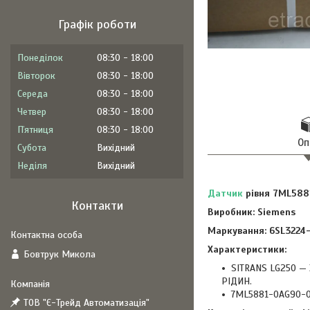
Графік роботи
Понеділок
08:30
18:00
Вівторок
08:30
18:00
Середа
08:30
18:00
Четвер
08:30
18:00
Пʼятниця
08:30
18:00
Оп
Субота
Вихідний
Неділя
Вихідний
Датчик
рівня 7ML588
Контакти
Виробник: Siemens
Маркування: 6SL3224
Характеристики:
Бовтрук Микола
SITRANS LG250 
РІДИН.
7ML5881-0AG90-0
ТОВ "Є-Трейд Автоматизація"