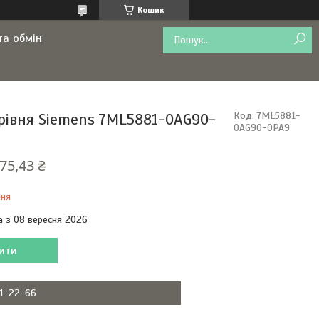
Кошик
та обмін
вня​​​​​​​ Siemens 7ML5881-0AG90-
Код:
7ML5881-
0AG90-0PA9
75,43 ₴
ння
а з 08 вересня 2026
ити
11-22-66