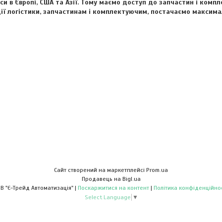
іси в Європі, США та Азії. Тому маємо доступ до запчастин і ком
ї логістики, запчастинам і комплектуючим, постачаємо максимал
Сайт створений на маркетплейсі
Prom.ua
Продавець на Bigl.ua
ТОВ "Є-Трейд Автоматизація" |
Поскаржитися на контент
|
Політика конфіденційнос
Select Language
▼