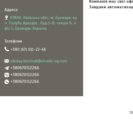
Компанія має свої оф
Завдяки автоматизаці
07400, Київська обл., м. Бровари, ву
л. Голуба Аркадія , буд.1-В, секція В, о
фіс 1, Бровари, Україна
+380 (67) 011-22-66
nikolay.bovtruk@etrade-ag.com
+380670112266
+380670112266
+380670112266