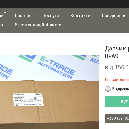
ри
Про нас
Послуги
Контакти
Повернення 
та
Рекомендаційні листи
Датчик рі
0PA9
від
156 4
Під замовле
Відправк
Куп
+380 (67) 0