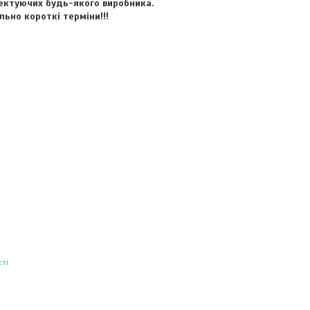
плектуючих будь-якого виробника.
ьно короткі терміни!!!
ті