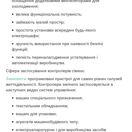
оснащення додатковими вентиляторами для
охолодження;
велика функціональна потужність;
займають малий простір;
простота установки всередині будь-якого
електрошафи;
зручність використання при наявності безлічі
функцій;
легкість переналагодження устаткування і
автоматизації виробництва.
Сфера застосування контролерів сіменс
Замовити
програмовані пристрої для самих різних галузей
життєдіяльності. Контролери siemens застосовуються в
наступних видах систем управління:
машин спеціального призначення;
текстильним обладнанням;
машин для упаковки;
агрегатів машинобудівного типу;
електроапаратурою і для виробництва засобів